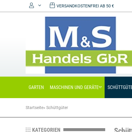
VERSANDKOSTENFREI AB 50 €
Anmelden
Registrieren
GARTEN
MASCHINEN UND GERÄTE
SCHÜTTGÜT
Startseite
»
Schüttgüter
Schüt
KATEGORIEN