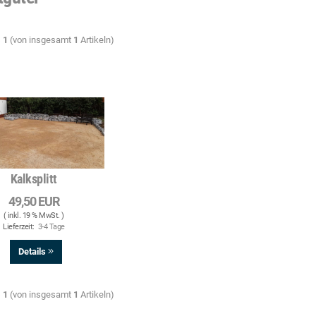
s
1
(von insgesamt
1
Artikeln)
Kalksplitt
49,50 EUR
( inkl. 19 % MwSt. )
Lieferzeit:
3-4 Tage
Details
s
1
(von insgesamt
1
Artikeln)