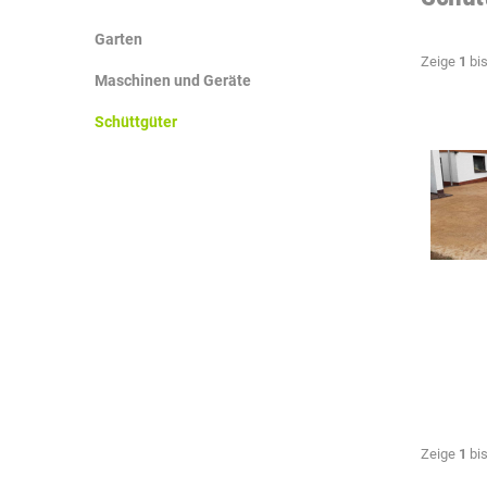
Garten
Zeige
1
bi
Maschinen und Geräte
Schüttgüter
Zeige
1
bi