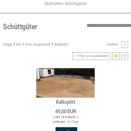
Startseite
»
Schüttgüter
Schüttgüter
Zeige
1
bis
1
(von insgesamt
1
Artikeln)
Seiten:
1
Filter ein/ausblenden
Kalksplitt
49,50 EUR
( inkl. 19 % MwSt. )
Lieferzeit:
3-4 Tage